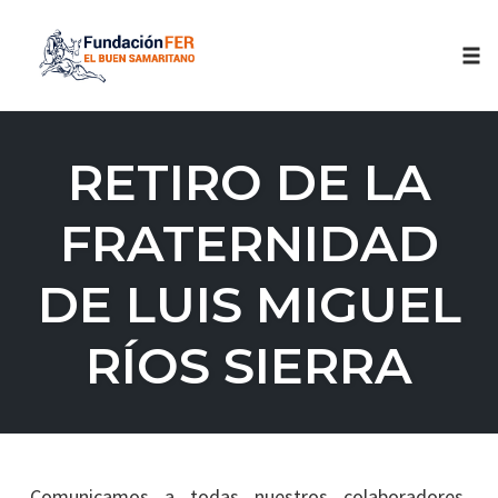
Tog
nav
Skip
to
RETIRO DE LA
content
FRATERNIDAD
DE LUIS MIGUEL
RÍOS SIERRA
Comunicamos a todas nuestros colaboradores,